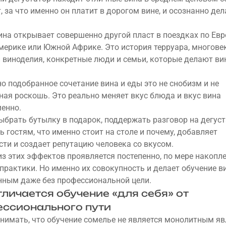
, за что именно он платит в дорогом вине, и осознанно дел
ина открывает совершенно другой пласт в поездках по Евр
ерике или Южной Африке. Это история терруара, многове
 виноделия, конкретные люди и семьи, которые делают вин
о подобранное сочетание вина и еды это не снобизм и не
ная роскошь. Это реально меняет вкус блюда и вкус вина
енно.
ыбрать бутылку в подарок, поддержать разговор на дегуст
ь гостям, что именно стоит на столе и почему, добавляет
сти и создает репутацию человека со вкусом.
з этих эффектов проявляется постепенно, по мере накопл
 практики. Но именно их совокупность и делает обучение в
ным даже без профессиональной цели.
тличается обучение «для себя» от
ссионального пути
нимать, что обучение сомелье не является монолитным яв