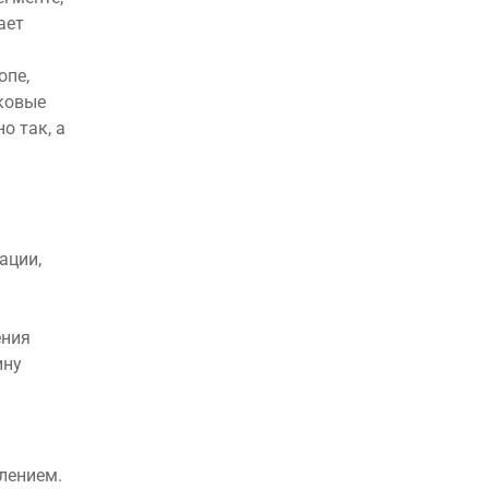
ает
опе,
ковые
о так, а
ации,
ения
ину
лением.