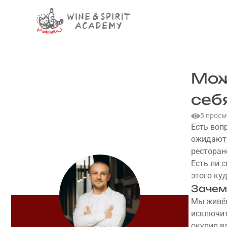
Skip
to
content
Мож
себя
5 просм
Есть воп
ожидают, 
ресторан
Есть ли 
этого ку
Зачем
Мы живём
исключит
окупил в