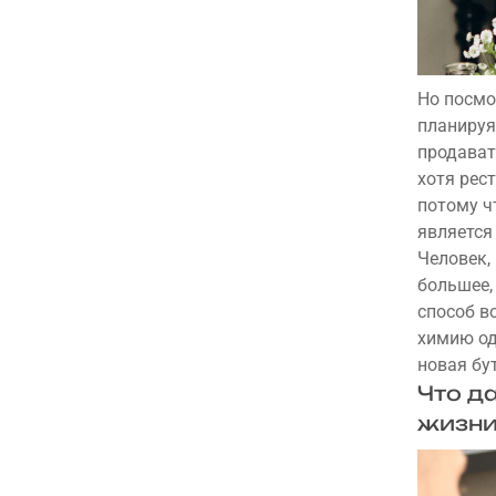
Но посмо
планируя
продават
хотя рес
потому ч
является
Человек,
большее,
способ в
химию од
новая бу
Что д
жизн