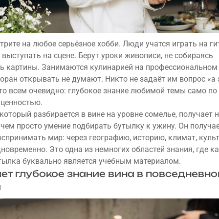
трите на любое серьёзное хобби. Люди учатся играть на гит
 выступать на сцене. Берут уроки живописи, не собираясь
ь картины. Занимаются кулинарией на профессиональном 
торан открывать не думают. Никто не задаёт им вопрос «а 
то всем очевидно: глубокое знание любимой темы само по
 ценностью.
 который разбирается в вине на уровне сомелье, получает 
 чем просто умение подбирать бутылку к ужину. Он получа
оспринимать мир: через географию, историю, климат, культ
новременно. Это одна из немногих областей знания, где к
тылка буквально является учебным материалом.
ает глубокое знание вина в повседневно
и