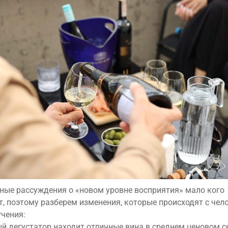
ные рассуждения о «новом уровне восприятия» мало кого
, поэтому разберем изменения, которые происходят с чел
учения:
й дегустатор находит отличные вина в среднем ценовом с