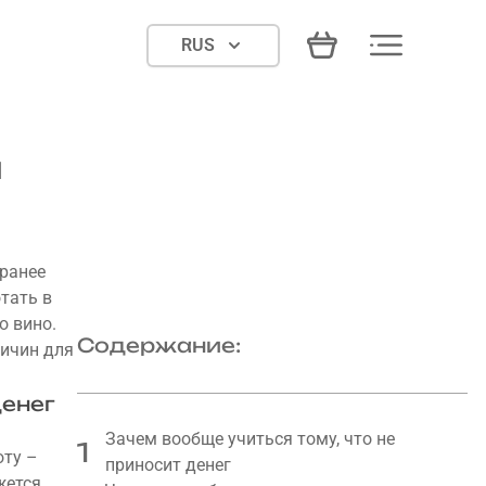
RUS
я
аранее
отать в
о вино.
Содержание:
ричин для
денег
Зачем вообще учиться тому, что не
1
оту –
приносит денег
жется