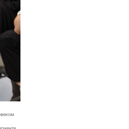
овеком
егменте,