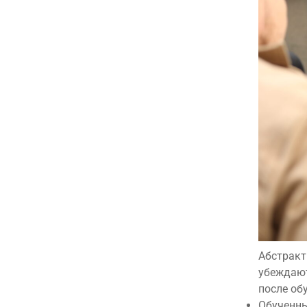
Абстракт
убеждают
после об
Обученны