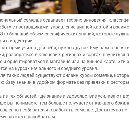
ональный сомелье осваивает теорию виноделия, классифи
работу с поставщиками, управление винной картой и взаим
. Это большой объем специфических знаний, которые нужн
ты в индустрии.
, который учится для себя, нужно другое. Ему важно понят
ии, разобраться в ключевых регионах и сортах, научиться 
де и ориентироваться в магазине или на винной карте. Эти 
тся на курсах начального и среднего уровня.
ля таких людей существуют
онлайн курсы сомелье
, котор
ю базу знаний в удобном формате без привязки к рестора
 из тех областей, где знание и удовольствие усиливают др
ше вы понимаете, тем больше получаете от каждого бокала
вершенно необязательно работать сомелье. Достаточно по-
му захотеть разобраться.