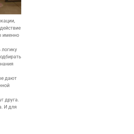
кации,
одействие
ы именно
ь логику
подбирать
знания
ые дают
нной
уг друга.
. И для