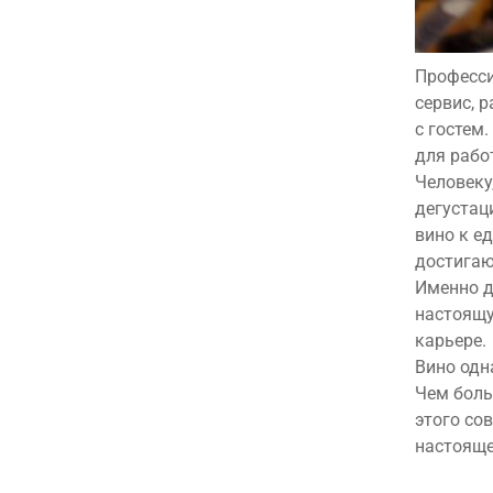
Професси
сервис, 
с гостем
для рабо
Человеку
дегустац
вино к е
достигаю
Именно д
настоящу
карьере.
Вино одна
Чем боль
этого со
настояще