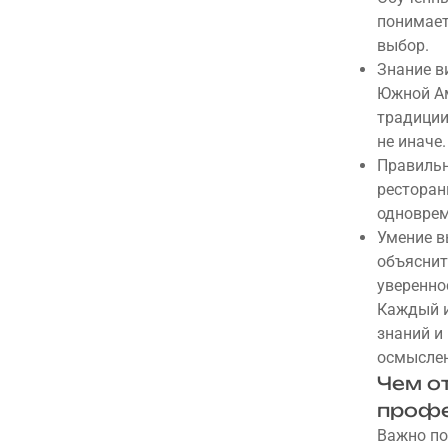
понимает
выбор.
Знание в
Южной Ам
традиции
не иначе.
Правильн
ресторан
одноврем
Умение в
объяснит
уверенно
Каждый и
знаний и
осмыслен
Чем о
профе
Важно по