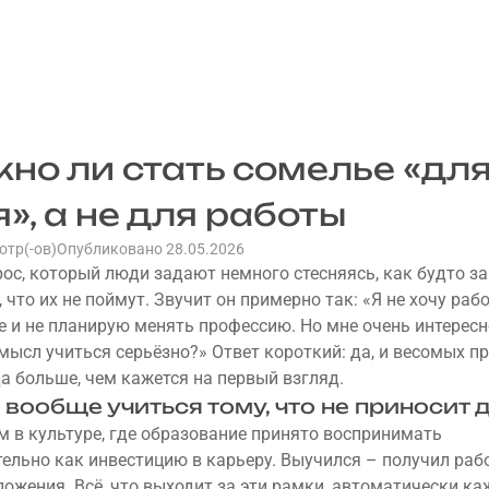
но ли стать сомелье «дл
», а не для работы
отр(-ов)
Опубликовано 28.05.2026
рос, который люди задают немного стесняясь, как будто з
что их не поймут. Звучит он примерно так: «Я не хочу раб
е и не планирую менять профессию. Но мне очень интересн
смысл учиться серьёзно?» Ответ короткий: да, и весомых п
да больше, чем кажется на первый взгляд.
 вообще учиться тому, что не приносит 
 в культуре, где образование принято воспринимать
ельно как инвестицию в карьеру. Выучился – получил раб
ложения. Всё, что выходит за эти рамки, автоматически ка