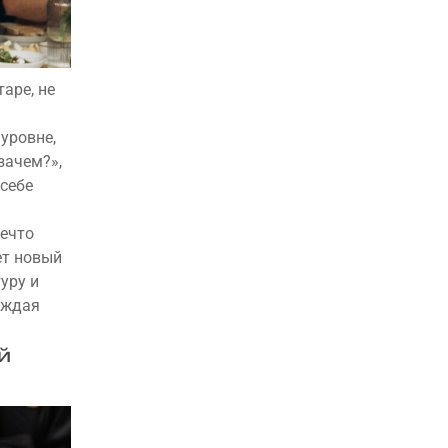
аре, не
уровне,
зачем?»,
 себе
нечто
ет новый
уру и
аждая
й