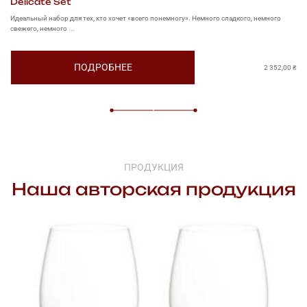
Delicate Set
К
Идеальный набор для тех, кто хочет «всего понемногу». Немного сладкого, немного
По
свежего, немного ...
наб
ПОДРОБНЕЕ
2 352,00
₴
ПРОДУКЦИЯ
Наша авторская продукция