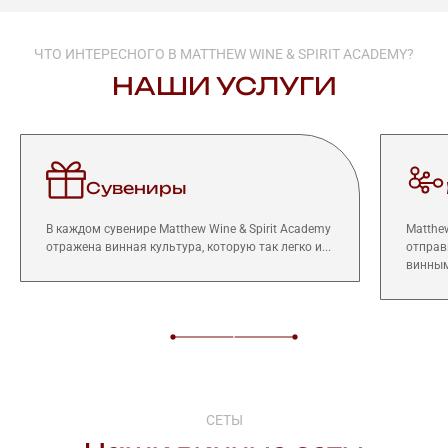
ЧТО ИНТЕРЕСНОГО В MATTHEW WINE & SPIRIT ACADEMY?
НАШИ УСЛУГИ
Сувениры
В каждом сувенире Matthew Wine & Spirit Academy
Matthe
отражена винная культура, которую так легко и...
отправ
винным
СЕТЫ