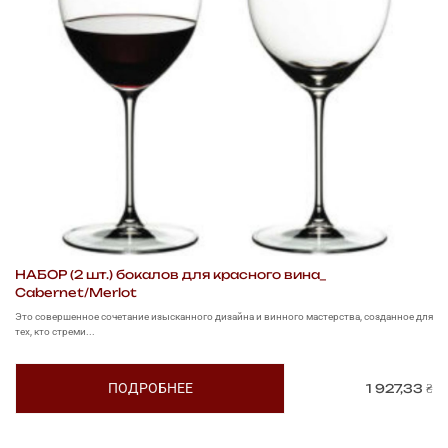
НАБОР (2 шт.) бокалов для красного вина_
На
Cabernet/Merlot
л
Это совершенное сочетание изысканного дизайна и винного мастерства, созданное для
Эт
тех, кто стреми...
глу
ПОДРОБНЕЕ
1 927,33
₴