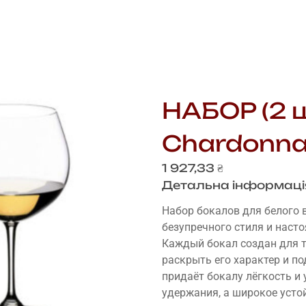
НАБОР (2 ш
Chardonnay
1 927,33
₴
Детальна інформаці
Набор бокалов для белого ви
безупречного стиля и наст
Каждый бокал создан для то
раскрыть его характер и п
придаёт бокалу лёгкость и
удержания, а широкое усто