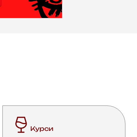
И
Курси