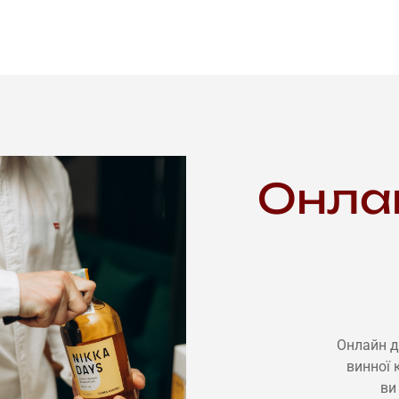
Онлай
Онлайн д
винної 
ви