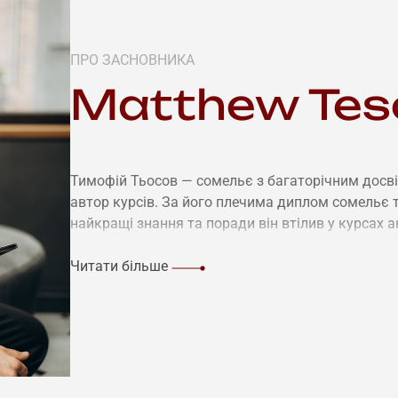
ПРО ЗАСНОВНИКА
Matthew Tes
Тимофій Тьосов — сомельє з багаторічним досв
автор курсів. За його плечима диплом сомельє т
найкращі знання та поради він втілив у курсах а
тобою.
Читати більше