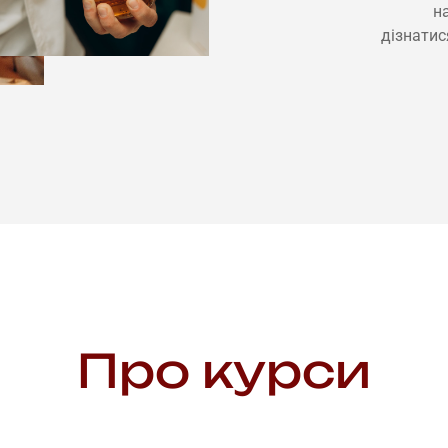
н
дізнатис
Про курси