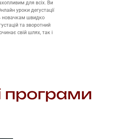
ахопливим для всіх. Ви
нлайн уроки дегустації
ть новачкам швидко
густацій та зворотний
очинає свій шлях, так і
і програми