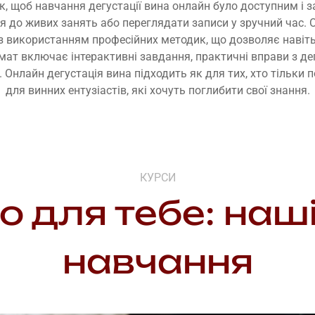
, щоб навчання дегустації вина онлайн було доступним і з
 до живих занять або переглядати записи у зручний час. О
з використанням професійних методик, що дозволяє наві
мат включає інтерактивні завдання, практичні вправи з де
 Онлайн дегустація вина підходить як для тих, хто тільки п
для винних ентузіастів, які хочуть поглибити свої знання.
КУРСИ
о для тебе: наш
навчання