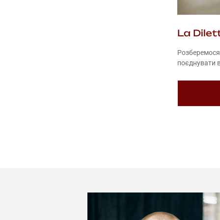
La Dile
Розберемося 
поєднувати в