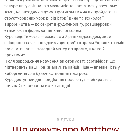
занурення у світ вина з можливістю навчатися у зручному
темпі, не виходячи з дому. Протягом тижня ви пройдете 10
структурованих уроків: від історії вина та технології
виробництва — до секретів фуд-пейрингу, розшифровки
етикеток та формування власної колекції.
Курс веде Тимофій — сомельє з 7-річним досвідом, який
співпрацював із провідними дистриб’юторами України та вміє
пояснити навіть складний матеріал просто, цікаво й
практично.
Після завершення навчання ви отримаєте сертифікат, що
підтвердить ваші нові знання, та найцінніше — впевненість у
виборі вина для будь-якої події чи настрою.
Курс доступний для придбання просто
тут
— обирайте й
починайте навчання вже сьогодні.
ВІДГУКИ
Що кажуть про Matthew