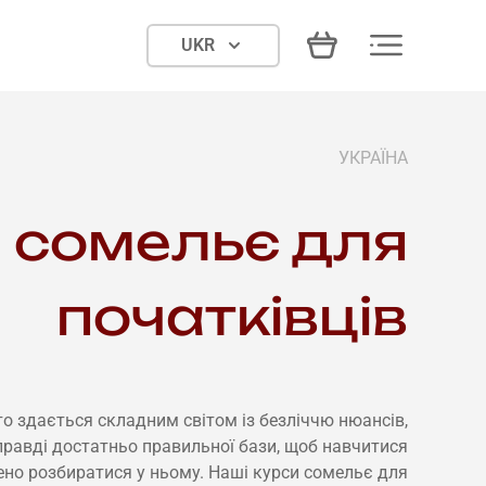
UKR
УКРАЇНА
 сомельє для
початківців
о здається складним світом із безліччю нюансів,
правді достатньо правильної бази, щоб навчитися
ено розбиратися у ньому. Наші курси сомельє для