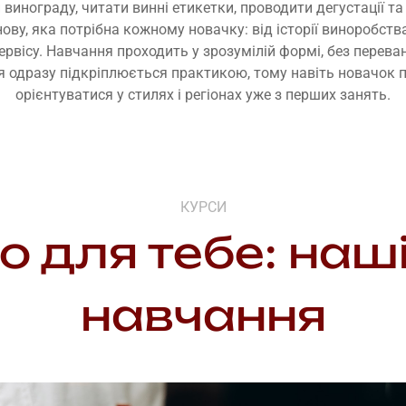
 винограду, читати винні етикетки, проводити дегустації та
ову, яка потрібна кожному новачку: від історії виноробств
ервісу. Навчання проходить у зрозумілій формі, без пере
ія одразу підкріплюється практикою, тому навіть новачок 
орієнтуватися у стилях і регіонах уже з перших занять.
КУРСИ
о для тебе: наш
навчання