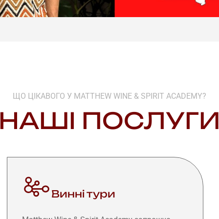
ЩО ЦІКАВОГО У MATTHEW WINE & SPIRIT ACADEMY?
НАШІ ПОСЛУГ
Винні тури