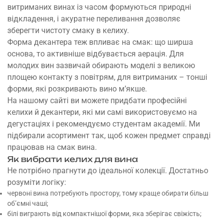
витриманих винах із часом формуються природні
відкладення, і акуратне переливання дозволяє
зберегти чистоту смаку в келиху.
Форма декантера теж впливає на смак: що ширша
основа, то активніше відбувається аерація. Для
молодих вин зазвичай обирають моделі з великою
площею контакту з повітрям, для витриманих – тонші
форми, які розкривають вино м’якше.
На нашому сайті ви можете
придбати
професійні
келихи й декантери, які ми самі використовуємо на
дегустаціях і рекомендуємо студентам академії. Ми
підбирали асортимент так, щоб кожен предмет справді
працював на смак вина.
Як вибрати келих для вина
Не потрібно прагнути до ідеальної колекції. Достатньо
розуміти логіку:
червоні вина потребують простору, тому краще обирати більш
об’ємні чаші;
білі виграють від компактнішої форми, яка зберігає свіжість;