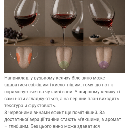
Наприклад, у вузькому келиху біле вино може
здаватися свіжішим і кислотнішим, тому що потік
спрямовується на чутливі зони. У ширшому келиху ті
самі ноти згладжуються, а на перший план виходять
текстура й фруктовість.
З червоними винами ефект ще помітніший. За
достатньої аерації таніни стають м’якшими, а аромат
– глибшим. Без цього вино може здаватися