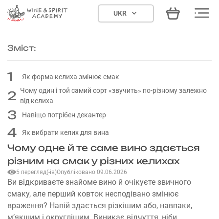
Skip
UKR
to
content
Зміст:
1
Як форма келиха змінює смак
Чому один і той самий сорт «звучить» по-різному залежно
2
від келиха
3
Навіщо потрібен декантер
4
Як вибрати келих для вина
Чому одне й те саме вино здається
різним на смак у різних келихах
5 перегляд(-ів)
Опубліковано 09.06.2026
Ви відкриваєте знайоме вино й очікуєте звичного
смаку, але перший ковток несподівано змінює
враження? Напій здається різкішим або, навпаки,
м’якшим і округлішим. Виникає відчуття, ніби