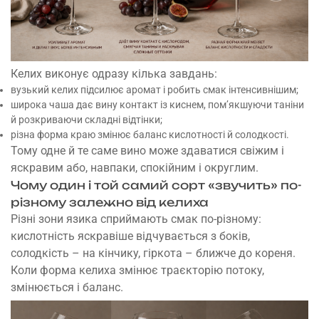
Келих виконує одразу кілька завдань:
вузький келих підсилює аромат і робить смак інтенсивнішим;
широка чаша дає вину контакт із киснем, пом’якшуючи таніни
й розкриваючи складні відтінки;
різна форма краю змінює баланс кислотності й солодкості.
Тому одне й те саме вино може здаватися свіжим і
яскравим або, навпаки, спокійним і округлим.
Чому один і той самий сорт «звучить» по-
різному залежно від келиха
Різні зони язика сприймають смак по-різному:
кислотність яскравіше відчувається з боків,
солодкість – на кінчику, гіркота – ближче до кореня.
Коли форма келиха змінює траєкторію потоку,
змінюється і баланс.