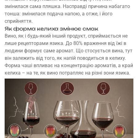
змінилася сама пляшка. Насправді причина набагато
тонша: змінилася подача напою, а отже, і його
сприйняття.
Як форма келиха змінює смак
Вино, як і будь-який інший продукт, сприймається не
лише рецепторами язика. До 80% враження від їжі в
людини формує саме аромат. Що стосується вина, тут
він залежить від того, як напій поводиться в келиху.
Форма чаші впливає на концентрацію ароматів, а край
келиха – на те, як вино потрапляє на різні зони язика.