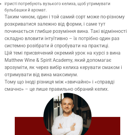
ігристі потребують вузького келиха, щоб утримувати
бульбашки й аромат.
Таким чином, один і той самий сорт може по-різному
розкриватися залежно від форми, і саме тут
починається глибше розуміння вина. Такі відмінності
складно вловити інтуїтивно – їх потрібно один раз
системно розібрати й спробувати на практиці.
Цій темі присвячений окремий
урок на курсі
з вина
Matthew Wine & Spirit Academy, який допомагає
зрозуміти, як через вибір келиха керувати смаком і
отримувати від вина максимум.
Тому що іноді різниця між «звичайно» і «справді
смачно» – це лише правильно обраний келих.