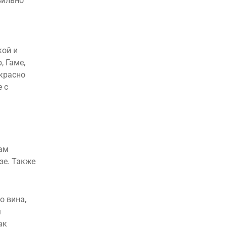
вильно
кой и
, Гаме,
екрасно
е с
нам
зе. Также
о вина,
м
ак