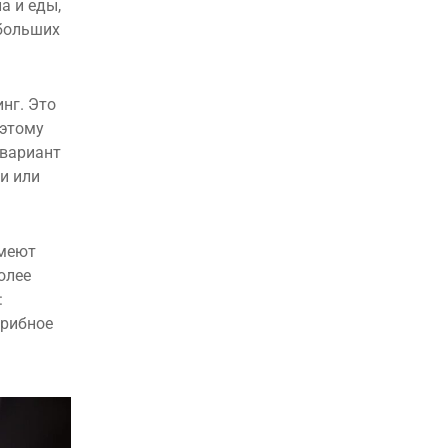
а и еды,
 больших
нг. Это
оэтому
 вариант
и или
имеют
олее
:
грибное