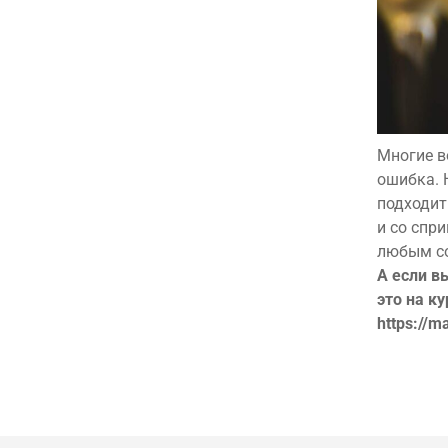
Многие в
ошибка. 
подходит
и со спр
любым со
А если в
это на ку
https://m