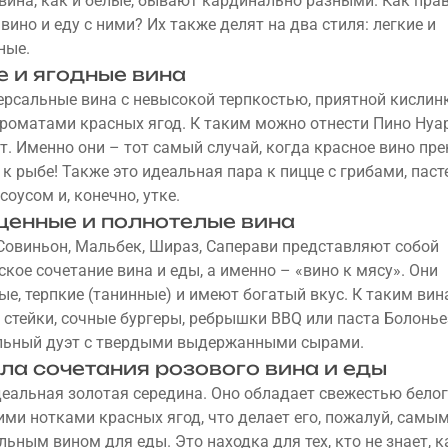
вина, как и белые, бывают кардинально разными. Как пра
вино и еду с ними? Их также делят на два стиля: легкие и
ные.
е и ягодные вина
ерсальные вина с невысокой терпкостью, приятной кислин
роматами красных ягод. К таким можно отнести Пино Нуар
т. Именно они – тот самый случай, когда красное вино пр
к рыбе! Также это идеальная пара к пицце с грибами, паст
оусом и, конечно, утке.
енные и полнотелые вина
Совиньон, Мальбек, Шираз, Саперави представляют собой
ское сочетание вина и еды, а именно – «вино к мясу». Они
ые, терпкие (танинные) и имеют богатый вкус. К таким ви
 стейки, сочные бургеры, ребрышки BBQ или паста Болонье
льный дуэт с твердыми выдержанными сырами.
ла сочетания розового вина и еды
деальная золотая середина. Оно обладает свежестью белог
кими нотками красных ягод, что делает его, пожалуй, самы
льным вином для еды. Это находка для тех, кто не знает, к