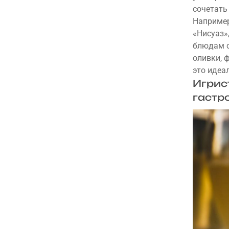
сочетать 
Например
«Нисуаз»
блюдам с
оливки, 
это идеа
Игрис
гастр