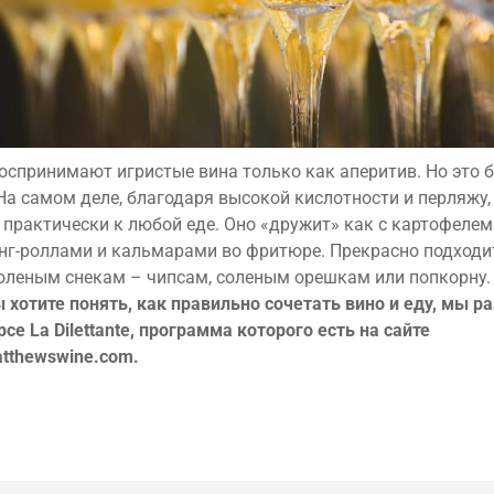
оспринимают игристые вина только как аперитив. Но это 
На самом деле, благодаря высокой кислотности и перляжу,
 практически к любой еде. Оно «дружит» как с картофелем
инг-роллами и кальмарами во фритюре. Прекрасно подходи
леным снекам – чипсам, соленым орешкам или попкорну.
ы хотите понять, как правильно сочетать вино и еду, мы р
рсе La Dilettante, программа которого есть на сайте
atthewswine.com.