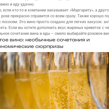
вино и еду удачно.
, если кто-то в компании заказывает «Маргариту», а друго
, розе прекрасно справится со всем сразу. Также хорошо п
 лососем. Это вино просто создано для легких закусок: ан
фета. Если вы хотите дополнить вкус жареных креветок с ч
льное сочетание вина и еды – смело выбирайте розовое ви
тое вино: необычные сочетания и
ономические сюрпризы