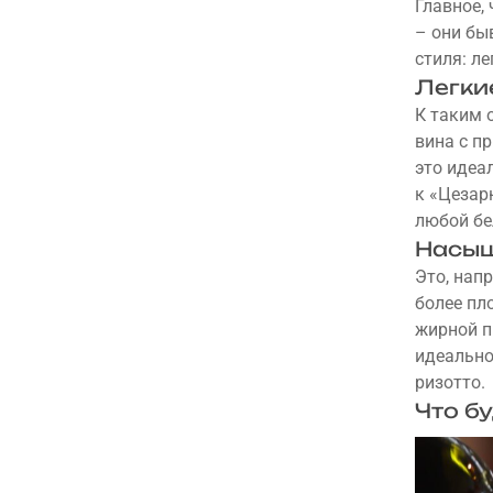
Главное,
– они бы
стиля: л
Легки
К таким 
вина с п
это идеа
к «Цезар
любой бе
Насыщ
Это, нап
более пл
жирной п
идеально
ризотто.
Что б