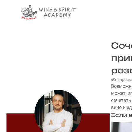
Skip
to
content
Соч
при
роз
5 просм
Возможно,
может, и
сочетать
вино и е
Если 