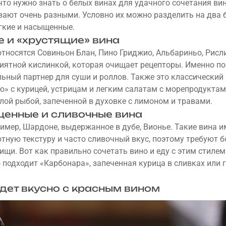
 что нужно знать о белых винах для удачного сочетания вин
вают очень разными. Условно их можно разделить на два
егкие и насыщенные.
е и «хрустящие» вина
относятся Совиньон Блан, Пино Гриджио, Альбариньо, Рисли
риятной кислинкой, которая очищает рецепторы. Именно п
льный партнер для суши и роллов. Также это классический
ю» с курицей, устрицам и легким салатам с морепродуктам
лой рыбой, запеченной в духовке с лимоном и травами.
енные и сливочные вина
ример, Шардоне, выдержанное в дубе, Вионье. Такие вина 
отную текстуру и часто сливочный вкус, поэтому требуют б
ищи. Вот как правильно сочетать вино и еду с этим стилем
 подходит «Карбонара», запеченная курица в сливках или 
удет вкусно с красным вином