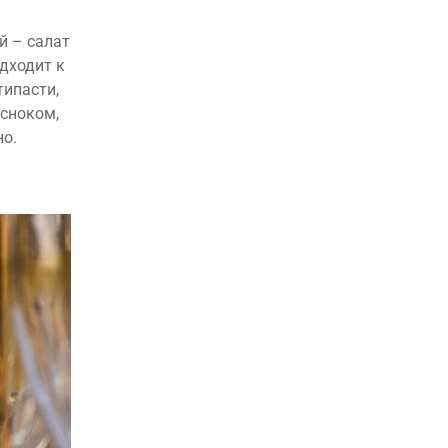
й – салат
одходит к
типасти,
есноком,
но.