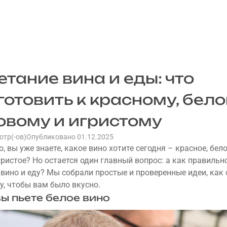
етание вина и еды: что
готовить к красному, бело
овому и игристому
отр(-ов)
Опубликовано 01.12.2025
 вы уже знаете, какое вино хотите сегодня – красное, бело
гристое? Но остается один главный вопрос: а как правильн
 вино и еду? Мы собрали простые и проверенные идеи, как
ду, чтобы вам было вкусно.
вы пьете белое вино