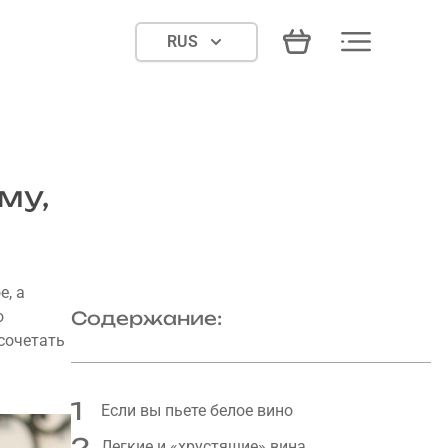
RUS
му,
е, а
о
Содержание:
 сочетать
1
Если вы пьете белое вино
2
Легкие и «хрустящие» вина