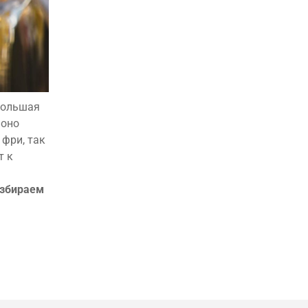
большая
 оно
 фри, так
т к
азбираем