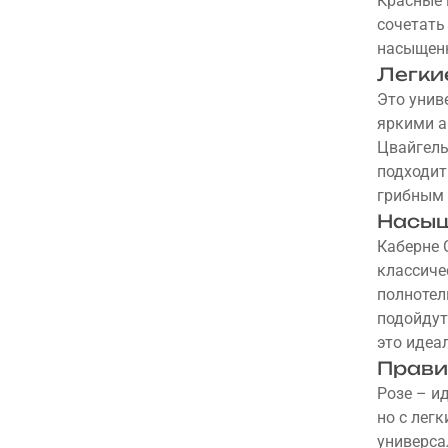
Красные 
сочетать 
насыщен
Легки
Это унив
яркими а
Цвайгель
подходит 
грибным с
Насыщ
Каберне 
классиче
полнотел
подойдут
это идеа
Прави
Розе – и
но с лег
универса