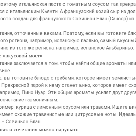
оэтому итальянская паста с томатным соусом так прекр
ся с итальянским Кьянти. А французский козий сыр из до
осто создан для французского Совиньон Блан (Сансер) из
тания, отточенные веками. Поэтому, если вы готовите бл
ого региона, например, испанскую паэлью, самый вкусны
вино из того же региона, например, испанское Альбариньо.
е «вкусовой мост»
тание заключается в том, чтобы найти общие ароматы ил
вине.
, вы готовите блюдо с грибами, которое имеет землисты
 Прекрасной парой к нему станет вино, которое имеет сх
например, Пино Нуар. Эти общие ароматы усилят друг друга
сочетание гармоничным.
ример: курица с лимонным соусом или травами. Ищите вин
имеет схожие травянистые или цитрусовые ноты. Идеал
 – Совиньон Блан.
авила сочетания можно нарушать