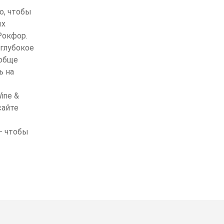
о, чтобы
ых
Рокфор.
 глубокое
ообще
ь на
ine &
сайте
 – чтобы