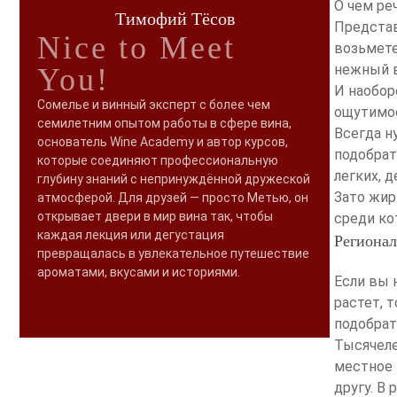
О чем ре
Тимофий Тёсов
Представ
Nice to Meet
возьмете
нежный в
You!
И наобор
Сомелье и винный эксперт с более чем
ощутимое
семилетним опытом работы в сфере вина,
Всегда н
основатель Wine Academy и автор курсов,
подобрат
которые соединяют профессиональную
легких, 
глубину знаний с непринуждённой дружеской
Зато жир
атмосферой. Для друзей — просто Метью, он
открывает двери в мир вина так, чтобы
среди ко
каждая лекция или дегустация
Региона
превращалась в увлекательное путешествие
ароматами, вкусами и историями.
Если вы 
растет, 
подобрат
Тысячеле
местное 
другу. В