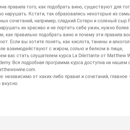
ина правила того, как подобрать вино, существуют для тог
во нарушать. Кстати, так образовались некоторые из сам
ных сочетаний, например, сладкий Сотерн и соленый сыр 
нарушать их красиво и не портить себе ужин, нужно более
е, как правильно подобрать вино и почему эти правила в
ют. Если вы хотите понять, как кислота, танины и алкогол
ле взаимодействуют с жиром, солью и белком в пище,
ем вас стать слушателем курса La Dilettante от Matthew W
cademy. Вся подробная программа курса доступна на нашем 
atthewswine.com.
е: независимо от каких-либо правил и сочетаний, главное
 вкусно.