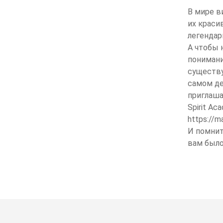
В мире в
их краси
легендар
А чтобы 
понимани
существу
самом де
приглаша
Spirit A
https://m
И помнит
вам было