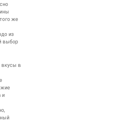
асно
лины
 того же
юдо из
й выбор
и вкусы в
е
ожие
 и
о,
ьный