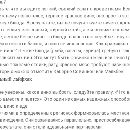
чь?
ьте, что вы едите легкий, свежий салат с креветками. Ес
 к нему полнотелое, терпкое красное вино, оно просто за
кус блюда. В результате, вы не почувствуете ничего, кром
от: если у вас сочный, жирный стейк, а вы возьмете к нем
, легкое белое вино, то блюдо полностью перебьет вкус 
ужно искать баланс, и вино не исключение. Как правильно
ь вино? Легкие блюда (рыба, салаты, курица) требуют так
деликатных вин. Это могут быть Совиньон Блан или Пино Г
ные тяжелые стейки, рагу, красное мясо требуют насыще
торых можно отметить Каберне Совиньон или Мальбек.
льный лайфхак
не уверены, какое вино выбрать, следуйте правилу: «Что 
то вместе и пьется». Это один из самых надежных способов
ь вино к еде.
тиями в определенных регионах формировалась местная 
виноделие. Они развивались параллельно, приспосабливая
 результате, они стали идеальными партнерами.