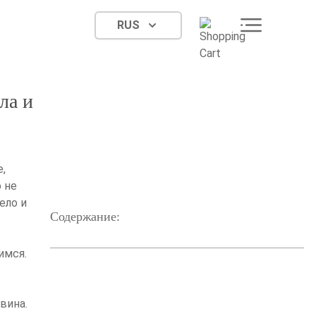
RUS
ла и
е,
о не
ело и
Содержание:
имся.
вина.