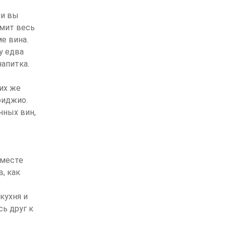
ли вы
тмит весь
е вина.
у едва
напитка.
их же
риджио.
нных вин,
вместе
, как
кухня и
сь друг к