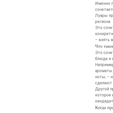
Именно п
сочетает
Луары пр
региона.
Это соче
конкретн
– взять 
Что тако
Это соче
блюде и 
Например
ароматы.
ноты, – 
сделают 
Другой п
которое 
кандидат
Когда пр