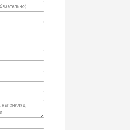
ково)
(необязательно)