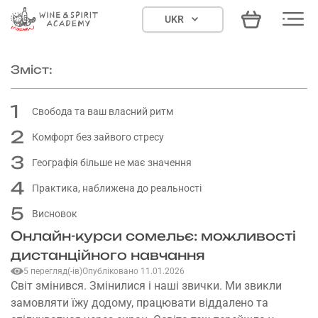
Skip
UKR
to
content
Зміст:
1
Свобода та ваш власний ритм
2
Комфорт без зайвого стресу
3
Географія більше не має значення
4
Практика, наближена до реальності
5
Висновок
Онлайн-курси сомельє: можливості
дистанційного навчання
5 перегляд(-ів)
Опубліковано 11.01.2026
Світ змінився. Змінилися і наші звички. Ми звикли
замовляти їжу додому, працювати віддалено та