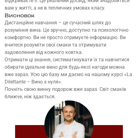
Відкриваєте її. Це реальний досвід, який знадобиться
вам у житті, а не в тепличних умовах класу.
Висновок
Дистанційне навчання – це сучасний шлях до
розуміння вина. Це зручно, доступно та психологічно
комфортно. Ви не просто отримуєте інформацію. Ви
вчитеся розуміти свої смаки та отримувати
задоволення від кожного ковтка.
Отримати ці знання, систематизувати їх та навчитися
обирати ідеальне вино для будь-якої нагоди можна
вже зараз. Усю цю базу ми даємо на нашому курсі «
La
Dilettante – Вино з нуля
».
Почніть свою винну подорож вже зараз. Світ смаків
ближче, ніж здається.