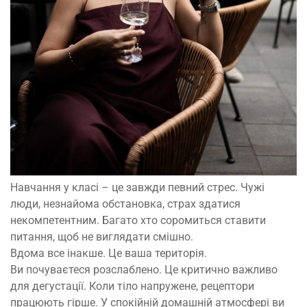
Навчання у класі – це завжди певний стрес. Чужі
люди, незнайома обстановка, страх здатися
некомпетентним. Багато хто соромиться ставити
питання, щоб не виглядати смішно.
Вдома все інакше. Це ваша територія.
Ви почуваєтеся розслаблено. Це критично важливо
для дегустації. Коли тіло напружене, рецептори
працюють гірше. У спокійній домашній атмосфері ви