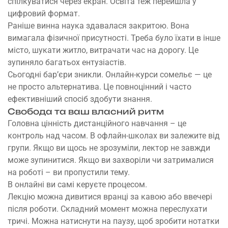
спілкуватися через екран. Освіта теж перейшла у
цифровий формат.
Раніше винна наука здавалася закритою. Вона
вимагала фізичної присутності. Треба було їхати в інше
місто, шукати житло, витрачати час на дорогу. Це
зупиняло багатьох ентузіастів.
Сьогодні бар’єри зникли.
Онлайн-курси сомельє
— це
не просто альтернатива. Це повноцінний і часто
ефективніший спосіб здобути знання.
Свобода та ваш власний ритм
Головна цінність дистанційного навчання – це
контроль над часом. В офлайн-школах ви залежите від
групи. Якщо ви щось не зрозуміли, лектор не завжди
може зупинитися. Якщо ви захворіли чи затрималися
на роботі – ви пропустили тему.
В онлайні ви самі керуєте процесом.
Лекцію можна дивитися вранці за кавою або ввечері
після роботи. Складний момент можна переслухати
тричі. Можна натиснути на паузу, щоб зробити нотатки