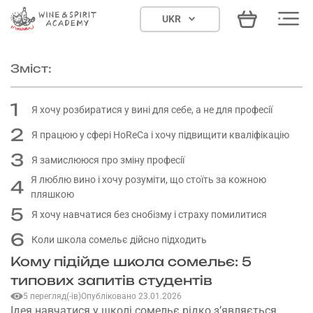
Skip
UKR
to
content
Зміст:
1
Я хочу розбиратися у вині для себе, а не для професії
2
Я працюю у сфері HoReCa і хочу підвищити кваліфікацію
3
Я замислююся про зміну професії
Я люблю вино і хочу розуміти, що стоїть за кожною
4
пляшкою
5
Я хочу навчатися без снобізму і страху помилитися
6
Коли школа сомельє дійсно підходить
Кому підійде школа сомельє: 5
типових запитів студентів
5 перегляд(-ів)
Опубліковано 23.01.2026
Ідея навчатися у школі сомельє рідко з’являється