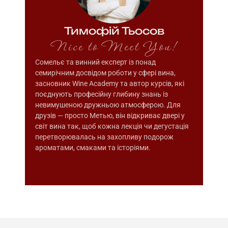
Тимофій Тьосов
Nice to Meet You!
Сомельє та винний експерт із понад
семирічним досвідом роботи у сфері вина,
засновник Wine Academy та автор курсів, які
поєднують професійну глибину знань із
невимушеною дружньою атмосферою. Для
друзів — просто Метью, він відкриває двері у
світ вина так, щоб кожна лекція чи дегустація
перетворювалась на захопливу подорож
ароматами, смаками та історіями.