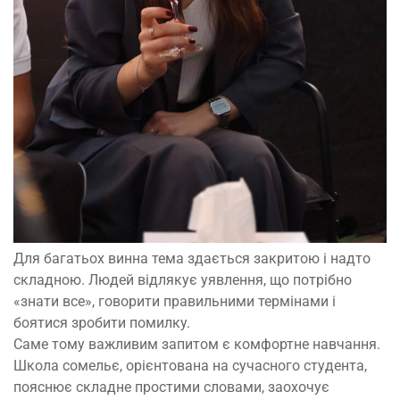
Для багатьох винна тема здається закритою і надто
складною. Людей відлякує уявлення, що потрібно
«знати все», говорити правильними термінами і
боятися зробити помилку.
Саме тому важливим запитом є комфортне навчання.
Школа сомельє, орієнтована на сучасного студента,
пояснює складне простими словами, заохочує